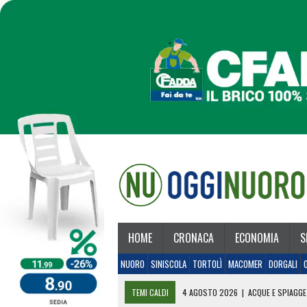
HOME
CRONACA
ECONOMIA
S
NUORO
SINISCOLA
TORTOLÌ
MACOMER
DORGALI
TEMI CALDI
4 AGOSTO 2026
|
ACQUE E SPIAGGE