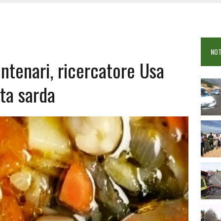
OSEI: FERITE QUATTRO PERSONE, DUE GRAVI
COME È STATO UCCISO SIMONE CONCAS
NTRO TRA 2 AUTO AL BIVIO PER FONNI, 5 FERITI
NOT
entenari, ricercatore Usa
tta sarda