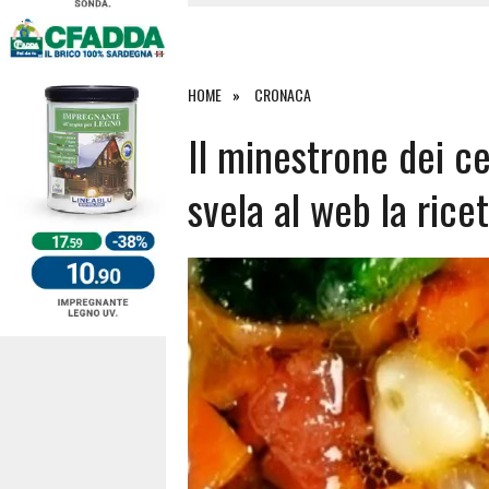
4 AGOSTO 2026
|
SCONTRO SULLA STRADA PER OR
27 LUGLIO 2026
|
OMICIDIO A BARI SARDO, ECCO 
26 LUGLIO 2026
|
PAURA SULLA 389: VIOLENTO SCO
HOME
CRONACA
6 AGOSTO 2026
|
Il minestrone dei c
svela al web la rice