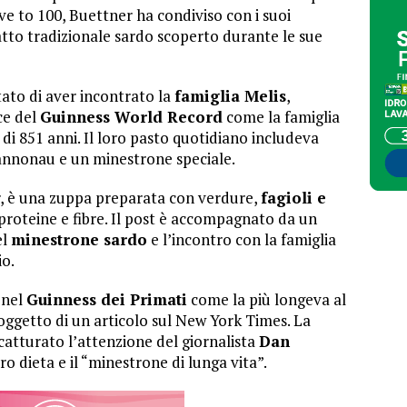
e to 100, Buettner ha condiviso con i suoi
iatto tradizionale sardo scoperto durante le sue
tato di aver incontrato la
famiglia Melis
,
ce del
Guinness World Record
come la famiglia
di 851 anni. Il loro pasto quotidiano includeva
Cannonau e un minestrone speciale.
r, è una zuppa preparata con verdure,
fagioli e
 proteine e fibre. Il post è accompagnato da un
el
minestrone sardo
e l’incontro con la famiglia
io.
 nel
Guinness dei Primati
come la più longeva al
oggetto di un articolo sul New York Times. La
 catturato l’attenzione del giornalista
Dan
o dieta e il “minestrone di lunga vita”.