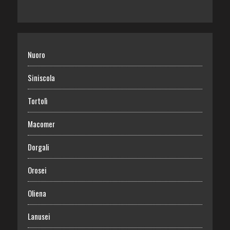
Nuoro
Siniscola
Tortolì
Macomer
Dorgali
Orosei
Oliena
Lanusei