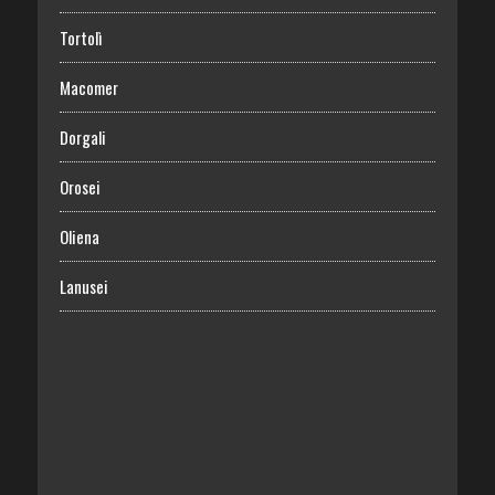
Tortolì
Macomer
Dorgali
Orosei
Oliena
Lanusei