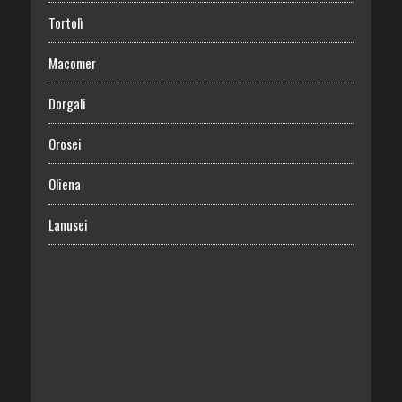
Tortolì
Macomer
Dorgali
Orosei
Oliena
Lanusei