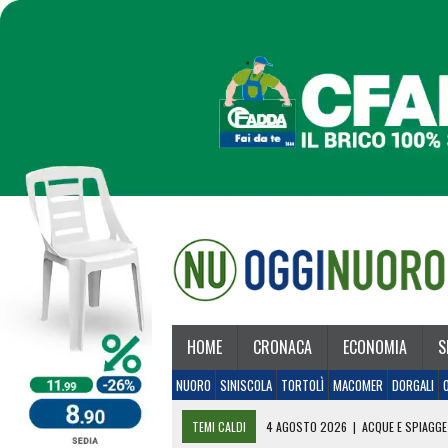
HOME
CRONACA
ECONOMIA
S
NUORO
SINISCOLA
TORTOLÌ
MACOMER
DORGALI
TEMI CALDI
4 AGOSTO 2026
|
ACQUE E SPIAGGE