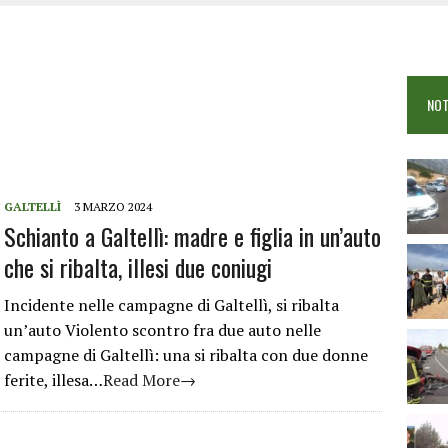
OSEI: FERITE QUATTRO PERSONE, DUE GRAVI
COME È STATO UCCISO SIMONE CONCAS
NTRO TRA 2 AUTO AL BIVIO PER FONNI, 5 FERITI
NOT
GALTELLÌ
3 MARZO 2024
Schianto a Galtellì: madre e figlia in un’auto
che si ribalta, illesi due coniugi
Incidente nelle campagne di Galtellì, si ribalta
un’auto Violento scontro fra due auto nelle
campagne di Galtellì: una si ribalta con due donne
ferite, illesa…
Read More→