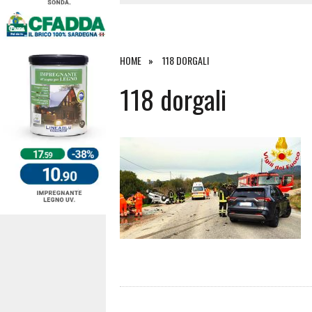
4 AGOSTO 2026
|
SCONTRO SULLA STRADA PER OR
27 LUGLIO 2026
|
OMICIDIO A BARI SARDO, ECCO 
26 LUGLIO 2026
|
PAURA SULLA 389: VIOLENTO SCO
HOME
118 DORGALI
6 AGOSTO 2026
|
118 dorgali