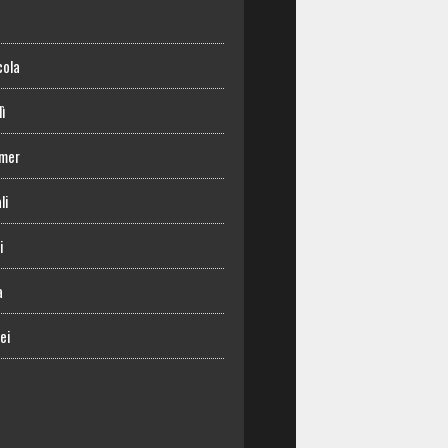
o
cola
lì
mer
li
i
a
ei