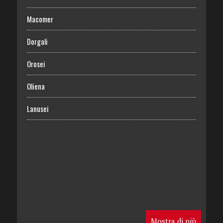
Macomer
Dorgali
Orosei
Oliena
Lanusei
Mostra di più