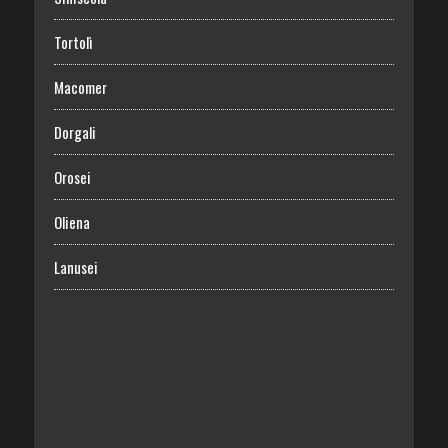
Tortolì
Macomer
Dorgali
Orosei
Oliena
Lanusei