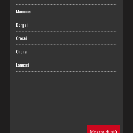
Macomer
Dorgali
Orosei
Oliena
Lanusei
Mostra di più