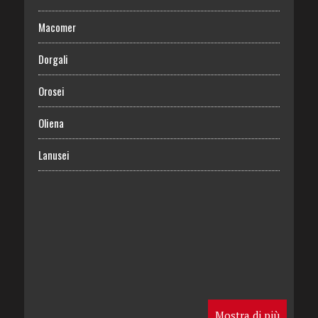
Macomer
Dorgali
Orosei
Oliena
Lanusei
Mostra di più