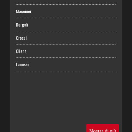
Macomer
Dorgali
Orosei
Oliena
Lanusei
Mostra di più