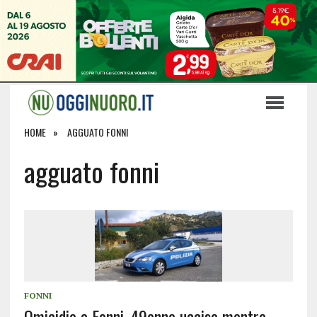
HOME
AGGUATO FONNI
agguato fonni
FONNI
Omicidio a Fonni, 49enne ucciso mentre