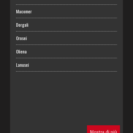
Macomer
Dorgali
Orosei
Oliena
Lanusei
Mostra di più