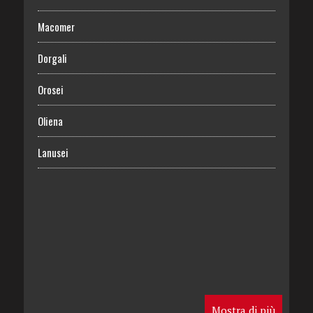
Macomer
Dorgali
Orosei
Oliena
Lanusei
Mostra di più