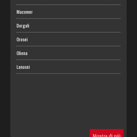
Macomer
Dorgali
Orosei
Oliena
Lanusei
Mostra di più