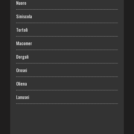
Nuoro
Siniscola
Tortolì
Macomer
Dorgali
Orosei
Oliena
Lanusei