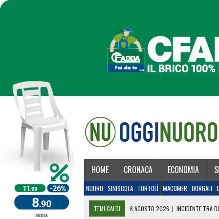
HOME
CRONACA
ECONOMIA
S
NUORO
SINISCOLA
TORTOLÌ
MACOMER
DORGALI
TEMI CALDI
6 AGOSTO 2026
|
INCIDENTE TRA DU