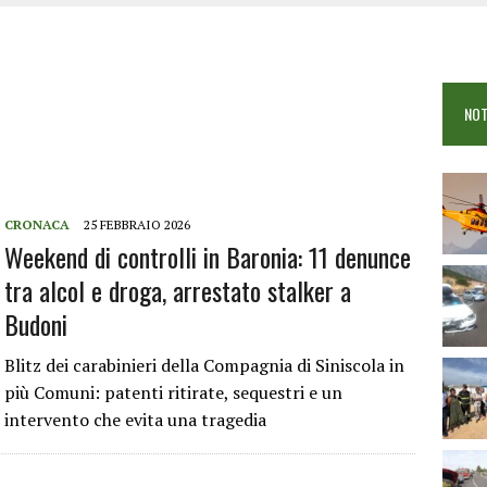
 VIGILI DEL FUOCO IN CAMPO A BUDONI E SAN TEODORO
OSEI: FERITE QUATTRO PERSONE, DUE GRAVI
COME È STATO UCCISO SIMONE CONCAS
NOT
 DOPO IL BAGNO: 19ENNE PIEMONTESE IN FIN DI VITA
CRONACA
25 FEBBRAIO 2026
Weekend di controlli in Baronia: 11 denunce
tra alcol e droga, arrestato stalker a
Budoni
Blitz dei carabinieri della Compagnia di Siniscola in
più Comuni: patenti ritirate, sequestri e un
intervento che evita una tragedia