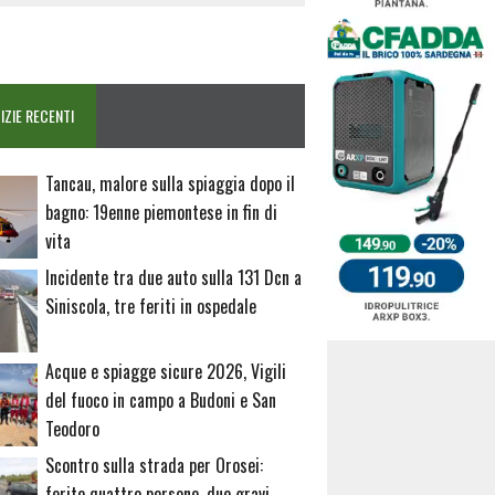
IZIE RECENTI
Tancau, malore sulla spiaggia dopo il
bagno: 19enne piemontese in fin di
vita
Incidente tra due auto sulla 131 Dcn a
Siniscola, tre feriti in ospedale
Acque e spiagge sicure 2026, Vigili
del fuoco in campo a Budoni e San
Teodoro
Scontro sulla strada per Orosei:
ferite quattro persone, due gravi