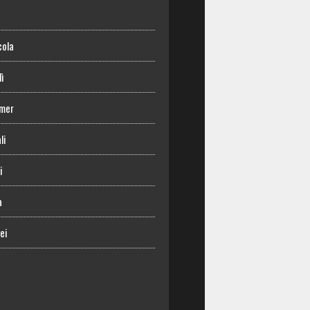
o
cola
lì
mer
li
i
a
ei