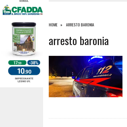
4 AGOSTO 2026
|
ACQUE E SPIAGGE SICURE 2026,
4 AGOSTO 2026
|
SCONTRO SULLA STRADA PER OR
27 LUGLIO 2026
|
OMICIDIO A BARI SARDO, ECCO 
HOME
ARRESTO BARONIA
7 AGOSTO 2026
|
TANCAU, MALORE SULLA SPIAGGIA
arresto baronia