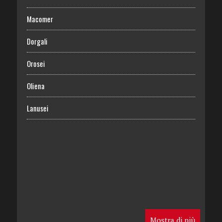
Macomer
Dorgali
Orosei
Oliena
Lanusei
Mostra di più