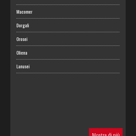
Macomer
Dorgali
Orosei
Oliena
Lanusei
Mostra di più