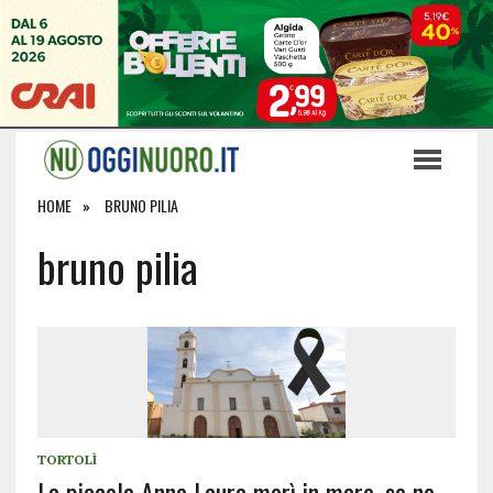
HOME
BRUNO PILIA
bruno pilia
TORTOLÌ
La piccola Anna Laura morì in mare, se ne