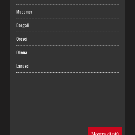
Macomer
Dorgali
Orosei
Oliena
Lanusei
Mostra di più