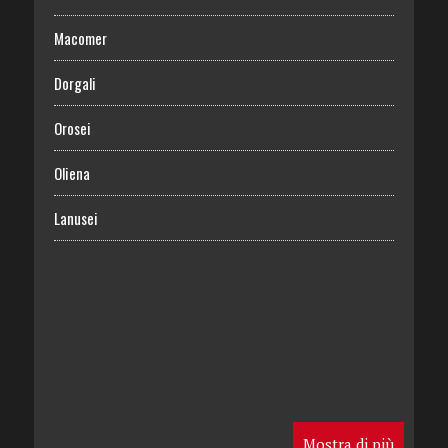
Macomer
Dorgali
Orosei
Oliena
Lanusei
Mostra di più