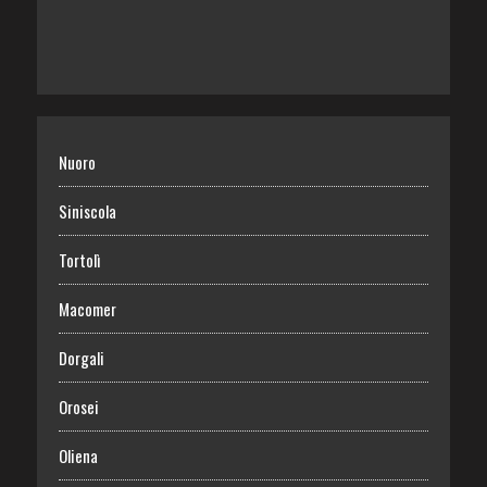
Nuoro
Siniscola
Tortolì
Macomer
Dorgali
Orosei
Oliena