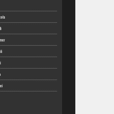
o
cola
lì
mer
li
i
a
ei