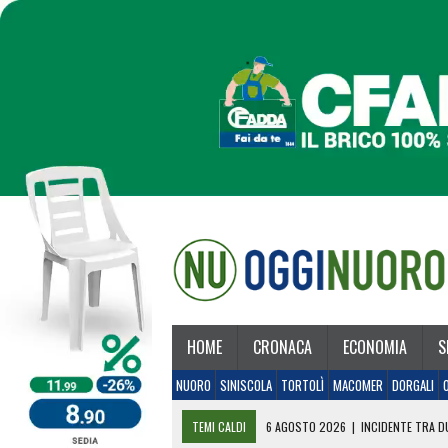
HOME
CRONACA
ECONOMIA
S
NUORO
SINISCOLA
TORTOLÌ
MACOMER
DORGALI
TEMI CALDI
6 AGOSTO 2026
|
INCIDENTE TRA DU