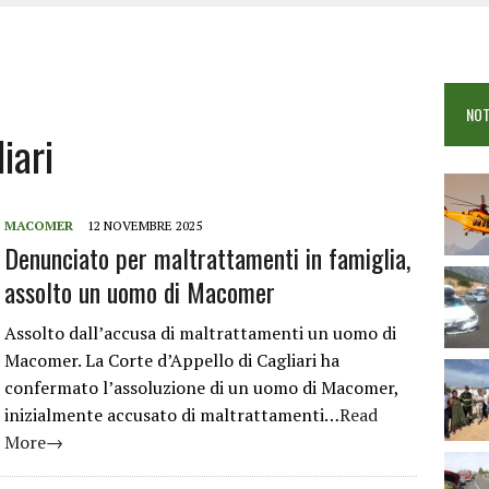
 VIGILI DEL FUOCO IN CAMPO A BUDONI E SAN TEODORO
OSEI: FERITE QUATTRO PERSONE, DUE GRAVI
COME È STATO UCCISO SIMONE CONCAS
NOT
 DOPO IL BAGNO: 19ENNE PIEMONTESE IN FIN DI VITA
iari
MACOMER
12 NOVEMBRE 2025
Denunciato per maltrattamenti in famiglia,
assolto un uomo di Macomer
Assolto dall’accusa di maltrattamenti un uomo di
Macomer. La Corte d’Appello di Cagliari ha
confermato l’assoluzione di un uomo di Macomer,
inizialmente accusato di maltrattamenti…
Read
More→