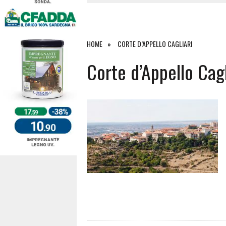
4 AGOSTO 2026
|
ACQUE E SPIAGGE SICURE 2026,
4 AGOSTO 2026
|
SCONTRO SULLA STRADA PER OR
27 LUGLIO 2026
|
OMICIDIO A BARI SARDO, ECCO 
HOME
CORTE D’APPELLO CAGLIARI
7 AGOSTO 2026
|
TANCAU, MALORE SULLA SPIAGGIA
Corte d’Appello Cagl