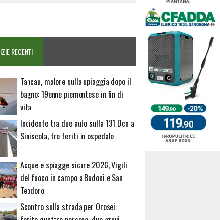
IZIE RECENTI
Tancau, malore sulla spiaggia dopo il
bagno: 19enne piemontese in fin di
vita
Incidente tra due auto sulla 131 Dcn a
Siniscola, tre feriti in ospedale
Acque e spiagge sicure 2026, Vigili
del fuoco in campo a Budoni e San
Teodoro
Scontro sulla strada per Orosei:
ferite quattro persone, due gravi