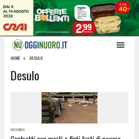
HOME
DESULO
Desulo
NUORO
Contratti con morti e finti furti di pecore,