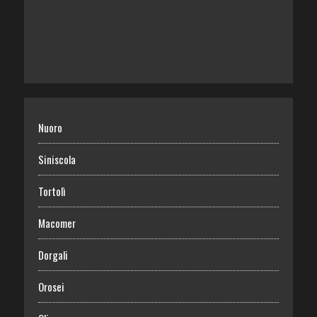
Nuoro
Siniscola
Tortolì
Macomer
Dorgali
Orosei