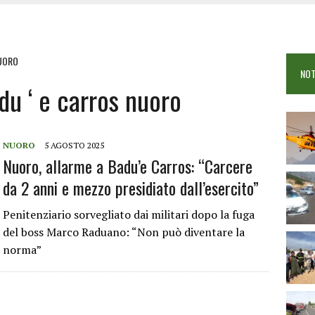
 VIGILI DEL FUOCO IN CAMPO A BUDONI E SAN TEODORO
OSEI: FERITE QUATTRO PERSONE, DUE GRAVI
COME È STATO UCCISO SIMONE CONCAS
NUORO
NOT
 DOPO IL BAGNO: 19ENNE PIEMONTESE IN FIN DI VITA
du ‘ e carros nuoro
NUORO
5 AGOSTO 2025
Nuoro, allarme a Badu’e Carros: “Carcere
da 2 anni e mezzo presidiato dall’esercito”
Penitenziario sorvegliato dai militari dopo la fuga
del boss Marco Raduano: “Non può diventare la
norma”