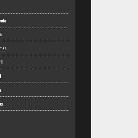
o
cola
lì
mer
li
i
a
ei