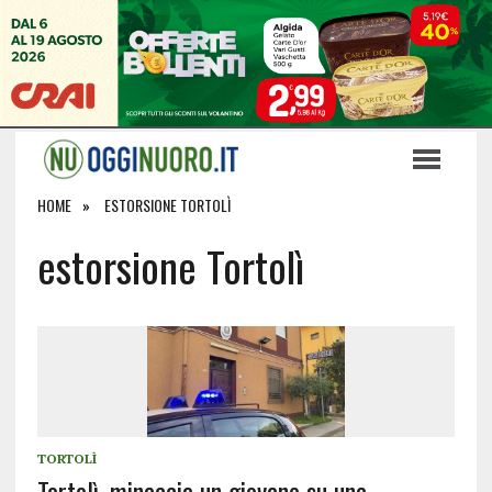
HOME
ESTORSIONE TORTOLÌ
estorsione Tortolì
TORTOLÌ
Tortolì, minaccia un giovane su una