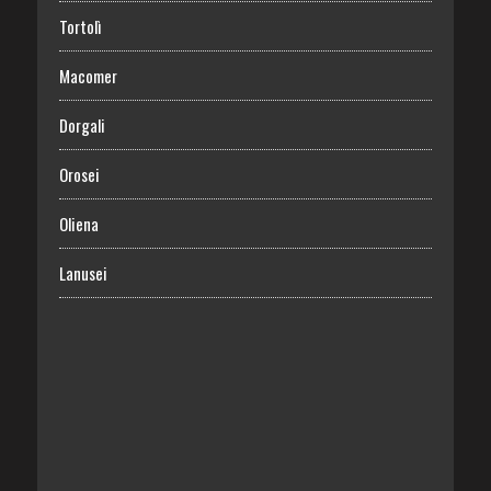
Tortolì
Macomer
Dorgali
Orosei
Oliena
Lanusei