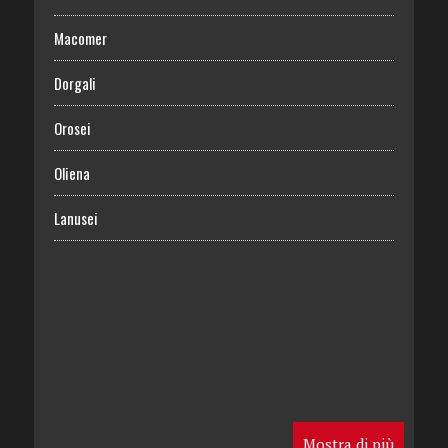
Macomer
Dorgali
Orosei
Oliena
Lanusei
Mostra di più