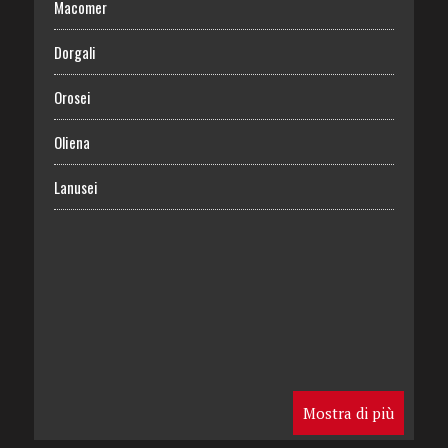
Macomer
Dorgali
Orosei
Oliena
Lanusei
Mostra di più