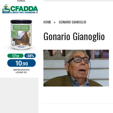
4 AGOSTO 2026
|
ACQUE E SPIAGGE SICURE 2026,
4 AGOSTO 2026
|
SCONTRO SULLA STRADA PER OR
27 LUGLIO 2026
|
OMICIDIO A BARI SARDO, ECCO 
HOME
GONARIO GIANOGLIO
7 AGOSTO 2026
|
TANCAU, MALORE SULLA SPIAGGIA
Gonario Gianoglio