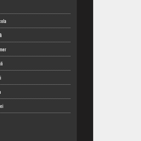
o
cola
lì
mer
li
i
a
ei