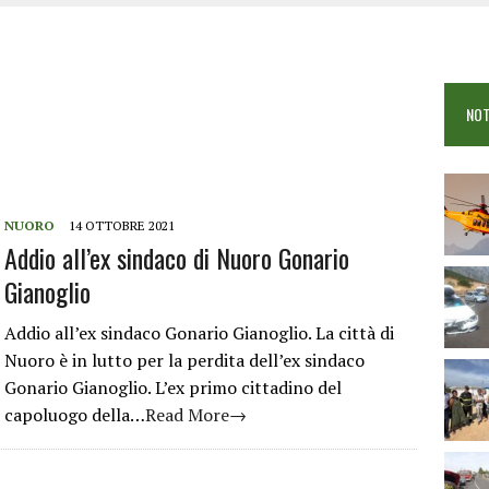
 VIGILI DEL FUOCO IN CAMPO A BUDONI E SAN TEODORO
OSEI: FERITE QUATTRO PERSONE, DUE GRAVI
COME È STATO UCCISO SIMONE CONCAS
NOT
 DOPO IL BAGNO: 19ENNE PIEMONTESE IN FIN DI VITA
NUORO
14 OTTOBRE 2021
Addio all’ex sindaco di Nuoro Gonario
Gianoglio
Addio all’ex sindaco Gonario Gianoglio. La città di
Nuoro è in lutto per la perdita dell’ex sindaco
Gonario Gianoglio. L’ex primo cittadino del
capoluogo della…
Read More→