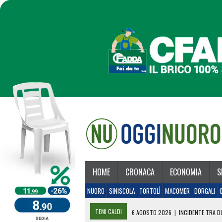
HOME
CRONACA
ECONOMIA
S
NUORO
SINISCOLA
TORTOLÌ
MACOMER
DORGALI
TEMI CALDI
6 AGOSTO 2026
|
INCIDENTE TRA DU