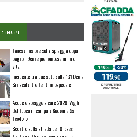
IZIE RECENTI
Tancau, malore sulla spiaggia dopo il
bagno: 19enne piemontese in fin di
vita
Incidente tra due auto sulla 131 Dcn a
Siniscola, tre feriti in ospedale
Acque e spiagge sicure 2026, Vigili
del fuoco in campo a Budoni e San
Teodoro
Scontro sulla strada per Orosei:
ferite quattro persone, due gravi