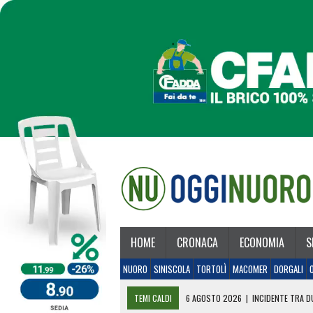
HOME
CRONACA
ECONOMIA
S
NUORO
SINISCOLA
TORTOLÌ
MACOMER
DORGALI
TEMI CALDI
6 AGOSTO 2026
|
INCIDENTE TRA DU