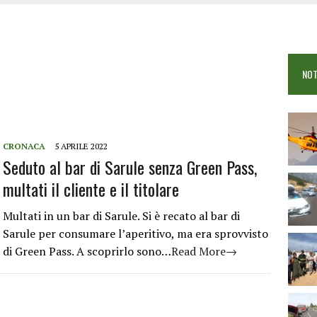
 VIGILI DEL FUOCO IN CAMPO A BUDONI E SAN TEODORO
OSEI: FERITE QUATTRO PERSONE, DUE GRAVI
COME È STATO UCCISO SIMONE CONCAS
NOT
 DOPO IL BAGNO: 19ENNE PIEMONTESE IN FIN DI VITA
CRONACA
5 APRILE 2022
Seduto al bar di Sarule senza Green Pass,
multati il cliente e il titolare
Multati in un bar di Sarule. Si è recato al bar di
Sarule per consumare l’aperitivo, ma era sprovvisto
di Green Pass. A scoprirlo sono…
Read More→