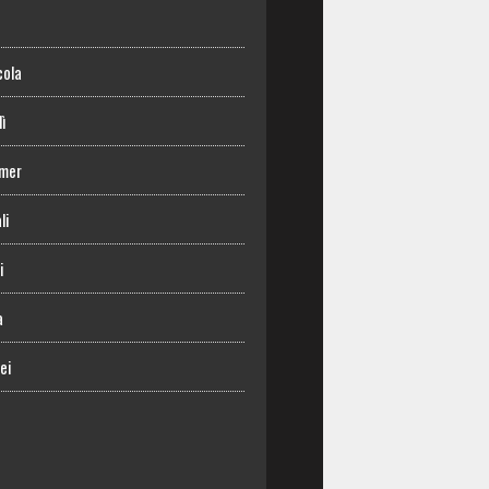
o
cola
lì
mer
li
i
a
ei