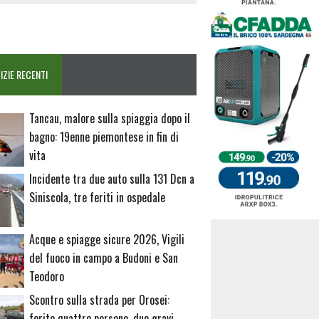
IZIE RECENTI
Tancau, malore sulla spiaggia dopo il
bagno: 19enne piemontese in fin di
vita
Incidente tra due auto sulla 131 Dcn a
Siniscola, tre feriti in ospedale
Acque e spiagge sicure 2026, Vigili
del fuoco in campo a Budoni e San
Teodoro
Scontro sulla strada per Orosei:
ferite quattro persone, due gravi