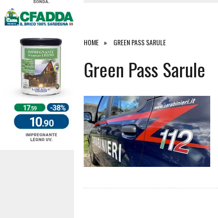
4 AGOSTO 2026
|
ACQUE E SPIAGGE SICURE 2026,
4 AGOSTO 2026
|
SCONTRO SULLA STRADA PER OR
27 LUGLIO 2026
|
OMICIDIO A BARI SARDO, ECCO 
HOME
GREEN PASS SARULE
7 AGOSTO 2026
|
TANCAU, MALORE SULLA SPIAGGIA
Green Pass Sarule