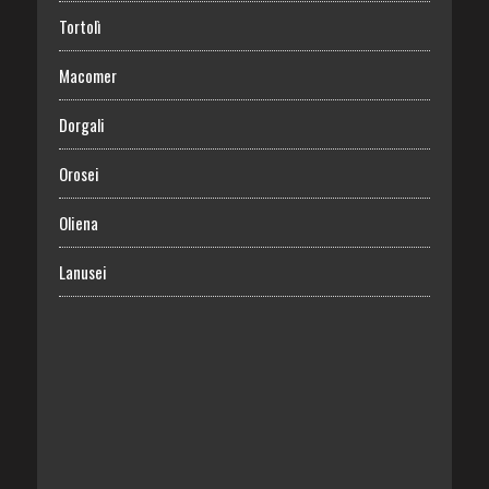
Tortolì
Macomer
Dorgali
Orosei
Oliena
Lanusei