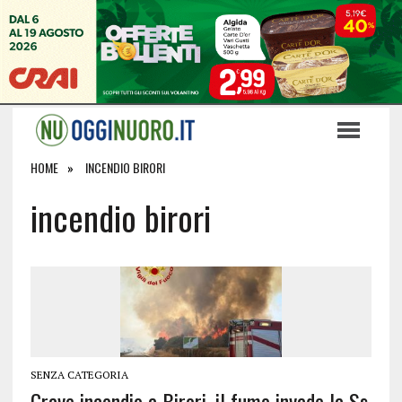
HOME
INCENDIO BIRORI
incendio birori
SENZA CATEGORIA
Grave incendio a Birori, il fumo invade la Ss