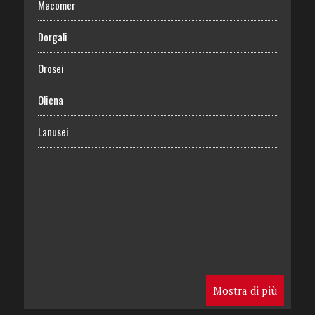
Macomer
Dorgali
Orosei
Oliena
Lanusei
Mostra di più