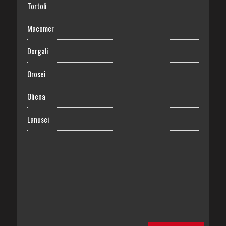
Tortolì
Macomer
Dorgali
Orosei
Oliena
Lanusei