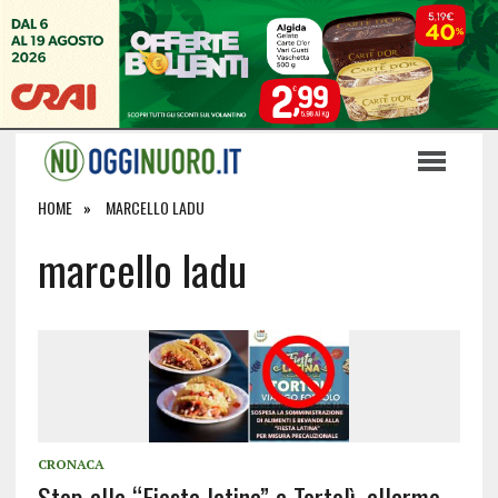
HOME
MARCELLO LADU
marcello ladu
CRONACA
Stop alla “Fiesta latina” a Tortolì, allarme