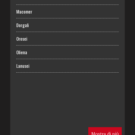
Macomer
Dorgali
Orosei
Oliena
Lanusei
Mostra di più