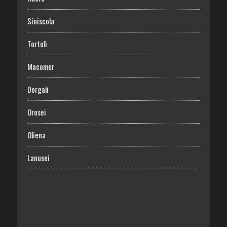
Siniscola
Tortolì
Macomer
Dorgali
Orosei
Oliena
Lanusei