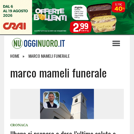
HOME
MARCO MAMELI FUNERALE
marco mameli funerale
CRONACA
Ilbono si prepara a dare l’ultimo saluto a