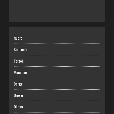
Nuoro
Siniscola
Tortolì
Macomer
Dorgali
Orosei
Oliena