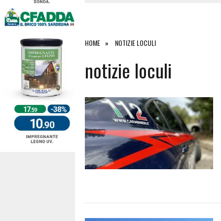
27 LUGLIO 2026
|
OMICIDIO A BARI SARDO, ECCO 
26 LUGLIO 2026
|
PAURA SULLA 389: VIOLENTO SCO
25 LUGLIO 2026
|
OSIDDA, I CARABINIERI INCONTR
HOME
NOTIZIE LOCULI
4 AGOSTO 2026
|
ACQUE E SPIAGGE SICURE 2026,
notizie loculi