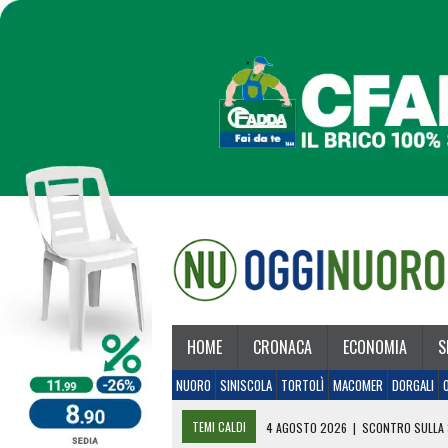
HOME
CRONACA
ECONOMIA
S
NUORO
SINISCOLA
TORTOLÌ
MACOMER
DORGALI
TEMI CALDI
4 AGOSTO 2026
|
SCONTRO SULLA 