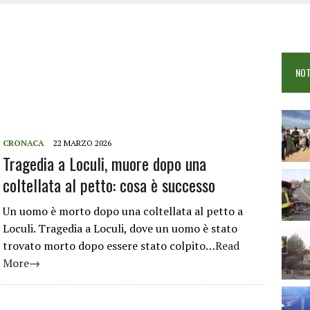
COME È STATO UCCISO SIMONE CONCAS
NTRO TRA 2 AUTO AL BIVIO PER FONNI, 5 FERITI
ANO I CITTADINI: FOCUS SULLE TRUFFE
NOT
 VIGILI DEL FUOCO IN CAMPO A BUDONI E SAN TEODORO
CRONACA
22 MARZO 2026
Tragedia a Loculi, muore dopo una
coltellata al petto: cosa è successo
Un uomo è morto dopo una coltellata al petto a
Loculi. Tragedia a Loculi, dove un uomo è stato
trovato morto dopo essere stato colpito…
Read
More→