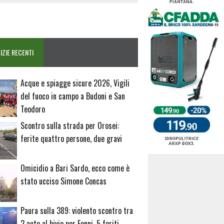
IZIE RECENTI
Acque e spiagge sicure 2026, Vigili
del fuoco in campo a Budoni e San
Teodoro
Scontro sulla strada per Orosei:
ferite quattro persone, due gravi
Omicidio a Bari Sardo, ecco come è
stato ucciso Simone Concas
Paura sulla 389: violento scontro tra
2 auto al bivio per Fonni, 5 feriti