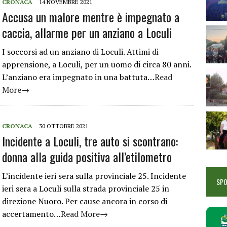
CRONACA
14 NOVEMBRE 2021
Accusa un malore mentre è impegnato a
caccia, allarme per un anziano a Loculi
I soccorsi ad un anziano di Loculi. Attimi di
apprensione, a Loculi, per un uomo di circa 80 anni.
L’anziano era impegnato in una battuta…
Read
More→
CRONACA
30 OTTOBRE 2021
Incidente a Loculi, tre auto si scontrano:
donna alla guida positiva all’etilometro
L’incidente ieri sera sulla provinciale 25. Incidente
SP
ieri sera a Loculi sulla strada provinciale 25 in
direzione Nuoro. Per cause ancora in corso di
accertamento…
Read More→