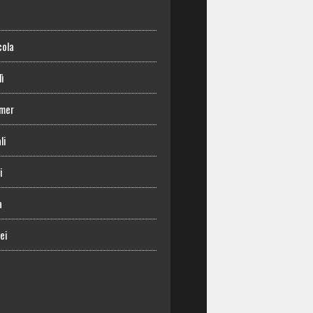
o
cola
lì
mer
li
i
a
ei