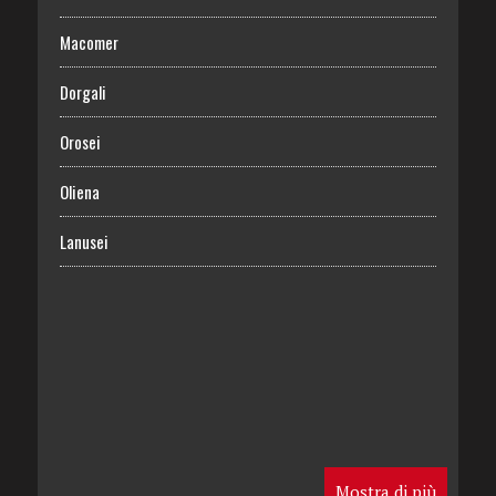
Macomer
Dorgali
Orosei
Oliena
Lanusei
Mostra di più