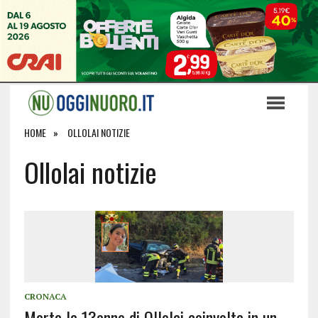
HOME
OLLOLAI NOTIZIE
Ollolai notizie
CRONACA
Morta la 13enne di Ollolai coinvolta in un