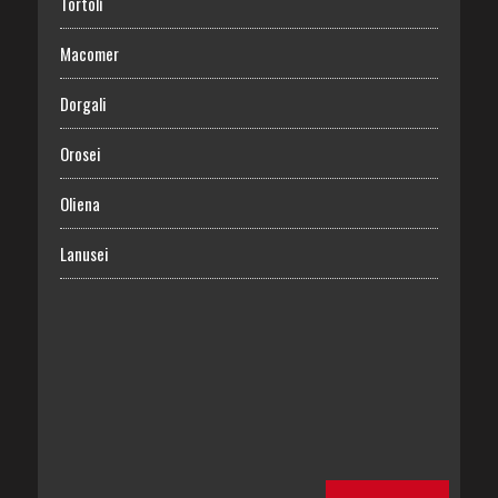
Tortolì
Macomer
Dorgali
Orosei
Oliena
Lanusei