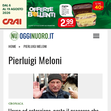
HOME
PIERLUIGI MELONI
Pierluigi Meloni
CRONACA
Usura ed estorsione, parte il processo che