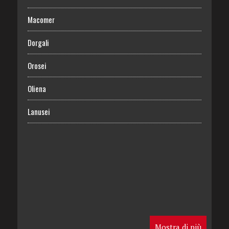
Macomer
Dorgali
Orosei
Oliena
Lanusei
Mostra di più