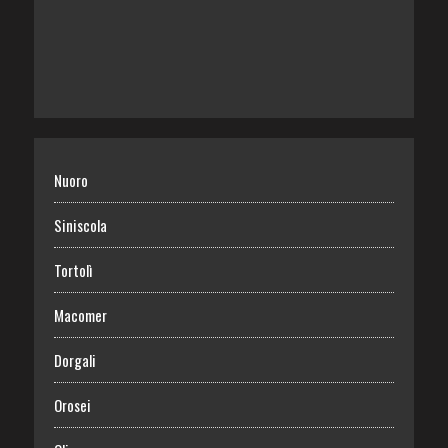
Nuoro
Siniscola
Tortolì
Macomer
Dorgali
Orosei