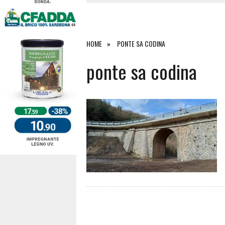
4 AGOSTO 2026
|
SCONTRO SULLA STRADA PER OR
27 LUGLIO 2026
|
OMICIDIO A BARI SARDO, ECCO 
26 LUGLIO 2026
|
PAURA SULLA 389: VIOLENTO SCO
HOME
PONTE SA CODINA
6 AGOSTO 2026
|
ponte sa codina