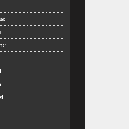
o
cola
lì
mer
li
i
a
ei