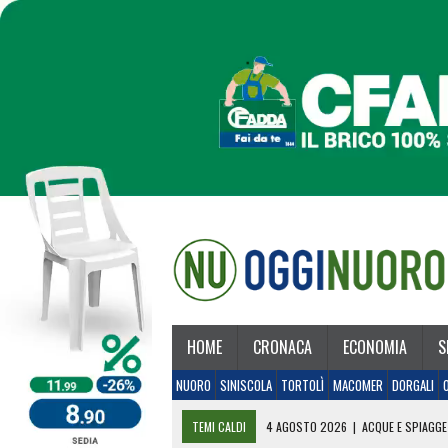
HOME
CRONACA
ECONOMIA
S
NUORO
SINISCOLA
TORTOLÌ
MACOMER
DORGALI
TEMI CALDI
4 AGOSTO 2026
|
ACQUE E SPIAGGE