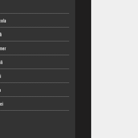
o
cola
lì
mer
li
i
a
ei