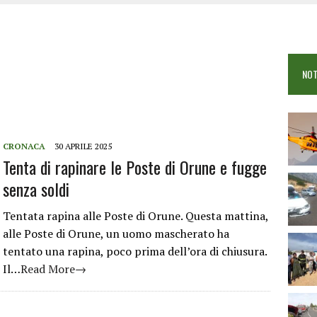
 VIGILI DEL FUOCO IN CAMPO A BUDONI E SAN TEODORO
OSEI: FERITE QUATTRO PERSONE, DUE GRAVI
COME È STATO UCCISO SIMONE CONCAS
NOT
 DOPO IL BAGNO: 19ENNE PIEMONTESE IN FIN DI VITA
CRONACA
30 APRILE 2025
Tenta di rapinare le Poste di Orune e fugge
senza soldi
Tentata rapina alle Poste di Orune. Questa mattina,
alle Poste di Orune, un uomo mascherato ha
tentato una rapina, poco prima dell’ora di chiusura.
Il…
Read More→