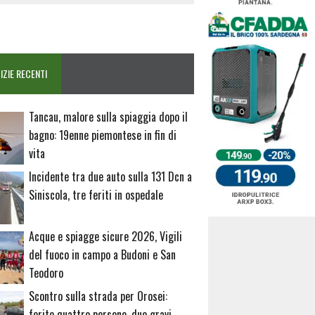
IZIE RECENTI
Tancau, malore sulla spiaggia dopo il
bagno: 19enne piemontese in fin di
vita
Incidente tra due auto sulla 131 Dcn a
Siniscola, tre feriti in ospedale
Acque e spiagge sicure 2026, Vigili
del fuoco in campo a Budoni e San
Teodoro
Scontro sulla strada per Orosei:
ferite quattro persone, due gravi