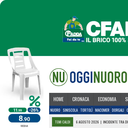
HOME
CRONACA
ECONOMIA
S
NUORO
SINISCOLA
TORTOLÌ
MACOMER
DORGALI
TEMI CALDI
6 AGOSTO 2026
|
INCIDENTE TRA DU