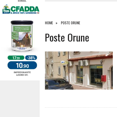
4 AGOSTO 2026
|
ACQUE E SPIAGGE SICURE 2026,
4 AGOSTO 2026
|
SCONTRO SULLA STRADA PER OR
27 LUGLIO 2026
|
OMICIDIO A BARI SARDO, ECCO 
HOME
POSTE ORUNE
7 AGOSTO 2026
|
TANCAU, MALORE SULLA SPIAGGIA
Poste Orune