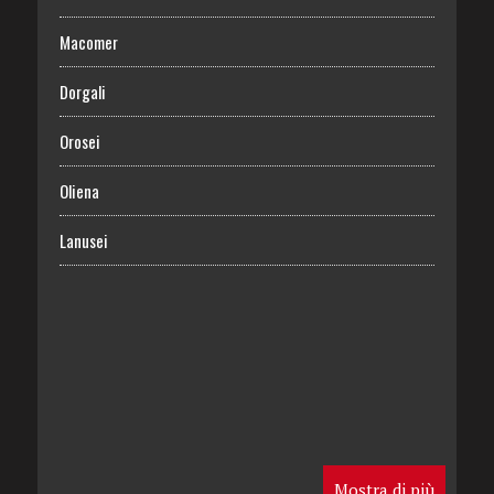
Macomer
Dorgali
Orosei
Oliena
Lanusei
Mostra di più