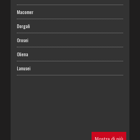
Macomer
Dorgali
Orosei
Oliena
Lanusei
Mostra di più