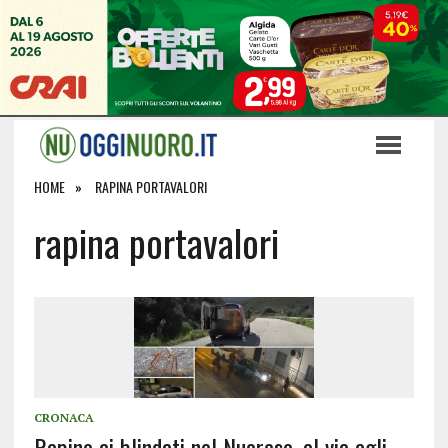
HOME
RAPINA PORTAVALORI
rapina portavalori
CRONACA
Rapine ai blindati nel Nuorese, al via agli