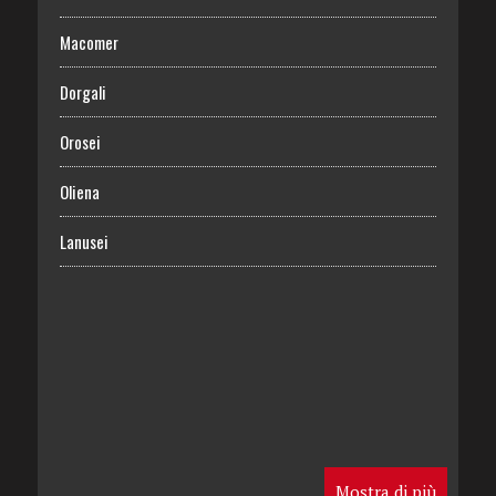
Macomer
Dorgali
Orosei
Oliena
Lanusei
Mostra di più