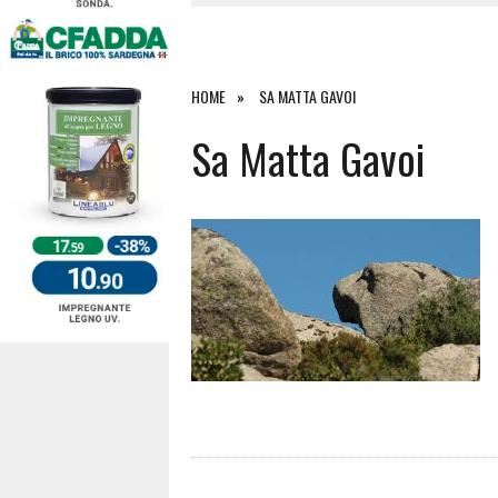
4 AGOSTO 2026
|
ACQUE E SPIAGGE SICURE 2026,
4 AGOSTO 2026
|
SCONTRO SULLA STRADA PER OR
27 LUGLIO 2026
|
OMICIDIO A BARI SARDO, ECCO 
HOME
SA MATTA GAVOI
7 AGOSTO 2026
|
TANCAU, MALORE SULLA SPIAGGIA
Sa Matta Gavoi