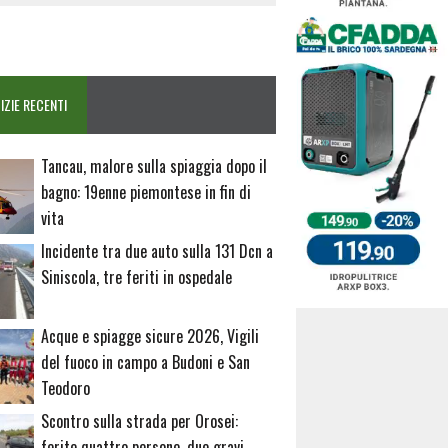
IZIE RECENTI
Tancau, malore sulla spiaggia dopo il
bagno: 19enne piemontese in fin di
vita
Incidente tra due auto sulla 131 Dcn a
Siniscola, tre feriti in ospedale
Acque e spiagge sicure 2026, Vigili
del fuoco in campo a Budoni e San
Teodoro
Scontro sulla strada per Orosei:
ferite quattro persone, due gravi