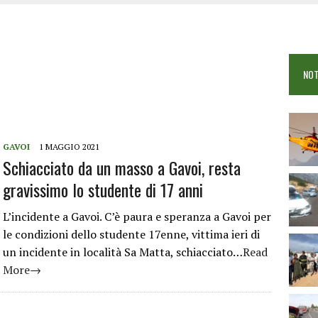
 VIGILI DEL FUOCO IN CAMPO A BUDONI E SAN TEODORO
OSEI: FERITE QUATTRO PERSONE, DUE GRAVI
COME È STATO UCCISO SIMONE CONCAS
NOT
 DOPO IL BAGNO: 19ENNE PIEMONTESE IN FIN DI VITA
GAVOI
1 MAGGIO 2021
Schiacciato da un masso a Gavoi, resta
gravissimo lo studente di 17 anni
L’incidente a Gavoi. C’è paura e speranza a Gavoi per
le condizioni dello studente 17enne, vittima ieri di
un incidente in località Sa Matta, schiacciato…
Read
More→