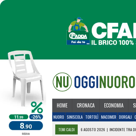
HOME
CRONACA
ECONOMIA
S
NUORO
SINISCOLA
TORTOLÌ
MACOMER
DORGALI
TEMI CALDI
6 AGOSTO 2026
|
INCIDENTE TRA DU