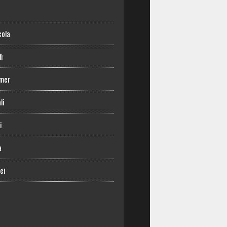
o
cola
lì
mer
li
i
a
ei