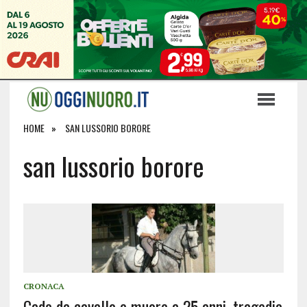
HOME
SAN LUSSORIO BORORE
san lussorio borore
CRONACA
Cade da cavallo e muore a 25 anni, tragedia