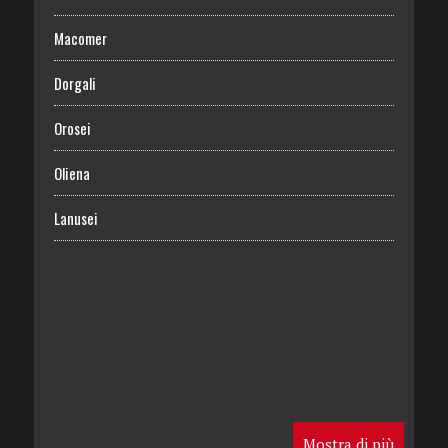
Macomer
Dorgali
Orosei
Oliena
Lanusei
Mostra di più