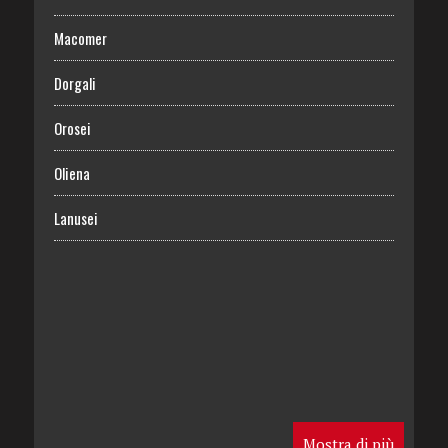
Macomer
Dorgali
Orosei
Oliena
Lanusei
Mostra di più