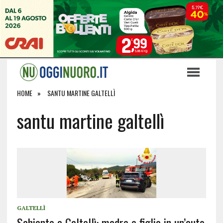
HOME
SANTU MARTINE GALTELLÌ
santu martine galtellì
GALTELLÌ
Schianto a Galtellì: madre e figlia in un’auto