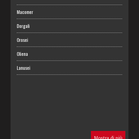
Macomer
Dorgali
Orosei
Oliena
Lanusei
Mostra di più