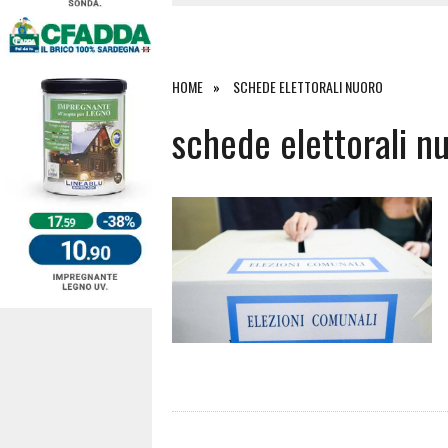
4 AGOSTO 2026
|
SCONTRO SULLA STRADA PER OR
27 LUGLIO 2026
|
OMICIDIO A BARI SARDO, ECCO 
26 LUGLIO 2026
|
PAURA SULLA 389: VIOLENTO SCO
HOME
SCHEDE ELETTORALI NUORO
6 AGOSTO 2026
|
schede elettorali n