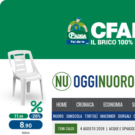
HOME
CRONACA
ECONOMIA
S
NUORO
SINISCOLA
TORTOLÌ
MACOMER
DORGALI
TEMI CALDI
4 AGOSTO 2026
|
ACQUE E SPIAGGE