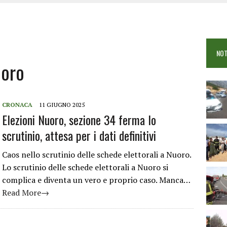
OSEI: FERITE QUATTRO PERSONE, DUE GRAVI
COME È STATO UCCISO SIMONE CONCAS
NTRO TRA 2 AUTO AL BIVIO PER FONNI, 5 FERITI
NOT
uoro
CRONACA
11 GIUGNO 2025
Elezioni Nuoro, sezione 34 ferma lo
scrutinio, attesa per i dati definitivi
Caos nello scrutinio delle schede elettorali a Nuoro.
Lo scrutinio delle schede elettorali a Nuoro si
complica e diventa un vero e proprio caso. Manca…
Read More→