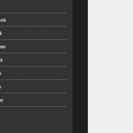
o
cola
lì
mer
li
i
a
ei